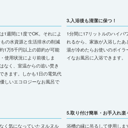
3.入浴後も清潔に保つ！
は1週間に1度でOK。それによ
1分間に17リットルのハイパ
ンもの水資源と生活排水の削減
れるから、家族が入浴したあ
約1万5千円以上の節約が可能
湯が冷めたらお使いのボイラ
算・使用状況により前後しま
イなお風呂に入浴できます。
はなく、室温からの追い焚き
できます。しかも1日の電気代
に優しいエコロジーなお風呂で
5.取り付け簡単・お手入れ楽
なく気になっていたヌルヌル
浴槽の縁に吊るして使用しま