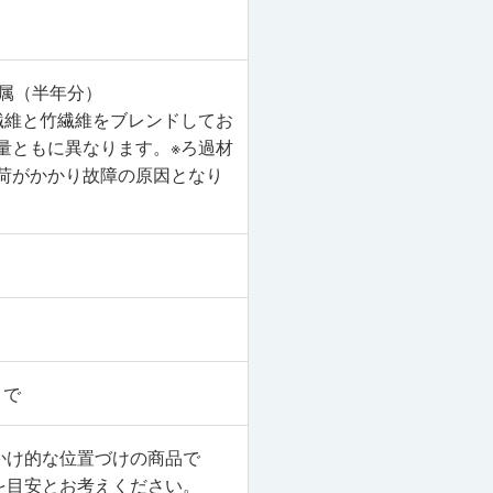
属（半年分）
繊維と竹繊維をブレンドしてお
量ともに異なります。※ろ過材
荷がかかり故障の原因となり
まで
かけ的な位置づけの商品で
を目安とお考えください。