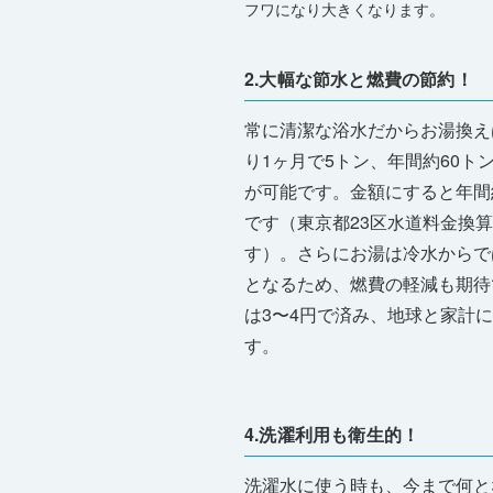
フワになり大きくなります。
2.大幅な節水と燃費の節約！
常に清潔な浴水だからお湯換え
り1ヶ月で5トン、年間約60ト
が可能です。金額にすると年間
です（東京都23区水道料金換
す）。さらにお湯は冷水からで
となるため、燃費の軽減も期待
は3〜4円で済み、地球と家計
す。
4.洗濯利用も衛生的！
洗濯水に使う時も、今まで何と