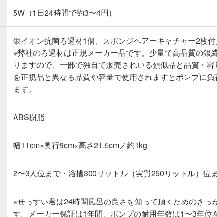
5W（1日24時間で約3〜4円）
銀イオン抗菌ろ過材1個、スポンジヘアーキャチャー2枚付
※弊社のろ過材は正規メーカー品です。少量で高品質の銀
りますので、一部で独自で販売されいる類似品と品質・容
を正規品と異なる品質や容量で使用されますとポンプに負
ます。
ABS樹脂
幅11cm×奥行9cm×高さ21.5cm／約1kg
2〜3人位まで・浴槽300リットル（実質250リットル）位
※せっすい君は24時間風呂の良さを知って頂くためのきっ
す。メーカー保証は1年間、ポンプの耐用年数は1〜3年位