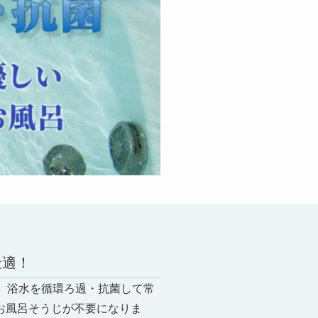
」
最適！
た。浴水を循環ろ過・抗菌して常
お風呂そうじが不要になりま